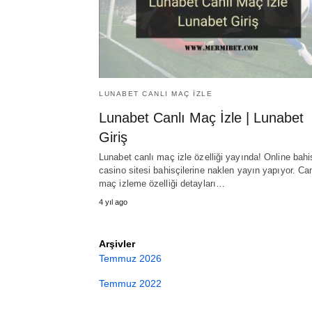
LUNABET CANLI MAÇ İZLE
Lunabet Canlı Maç İzle | Lunabet
Giriş
Lunabet canlı maç izle özelliği yayında! Online bahi
casino sitesi bahisçilerine naklen yayın yapıyor. Can
maç izleme özelliği detayları…
4 yıl ago
Arşivler
Temmuz 2026
Temmuz 2022