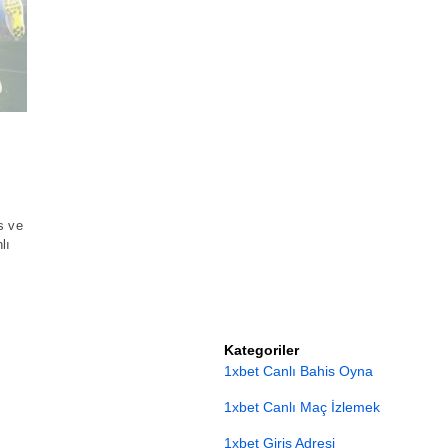
s ve
lı
Kategoriler
1xbet Canlı Bahis Oyna
1xbet Canlı Maç İzlemek
1xbet Giriş Adresi