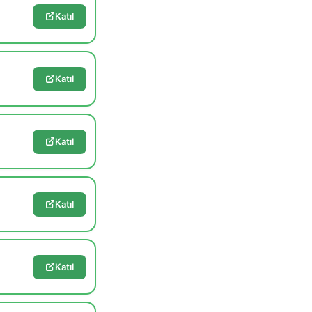
Katıl
Katıl
Katıl
Katıl
Katıl