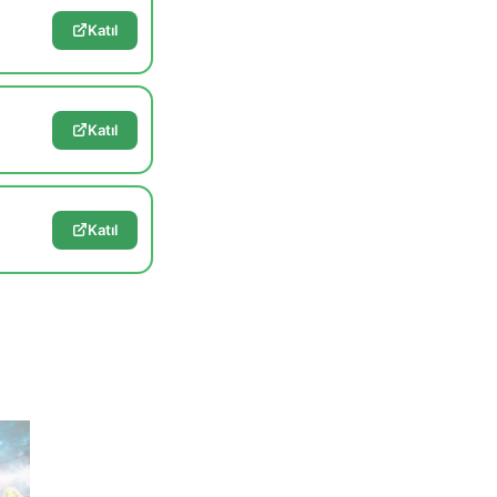
Katıl
Katıl
Katıl