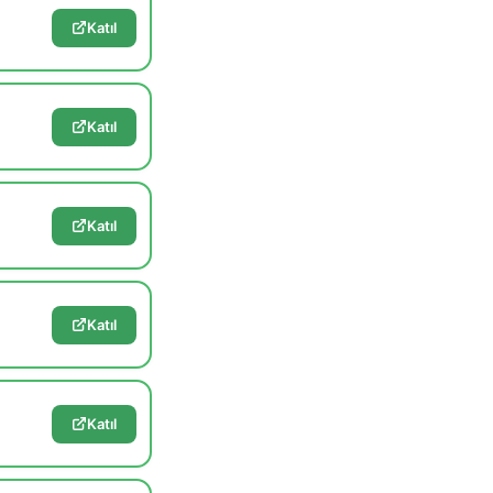
Katıl
Katıl
Katıl
Katıl
Katıl