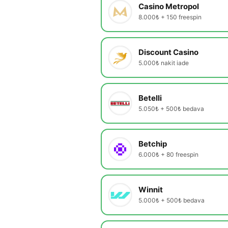
Casino Metropol
8.000₺ + 150 freespin
Discount Casino
5.000₺ nakit iade
Betelli
5.050₺ + 500₺ bedava
Betchip
6.000₺ + 80 freespin
Winnit
5.000₺ + 500₺ bedava