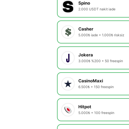
Spino
2.000 USDT nakit iade
Casher
5.000₺ iade + 1.000₺ risksiz
Jokera
3.000₺ %200 + 50 freespin
CasinoMaxi
6.500₺ + 150 freespin
Hitpot
5.000₺ + 100 freespin