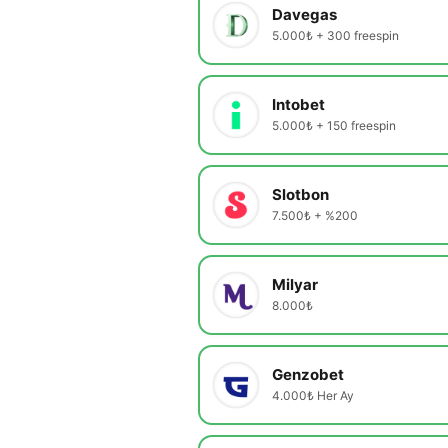
Davegas
5.000₺ + 300 freespin
Intobet
5.000₺ + 150 freespin
Slotbon
7.500₺ + %200
Milyar
8.000₺
Genzobet
4.000₺ Her Ay