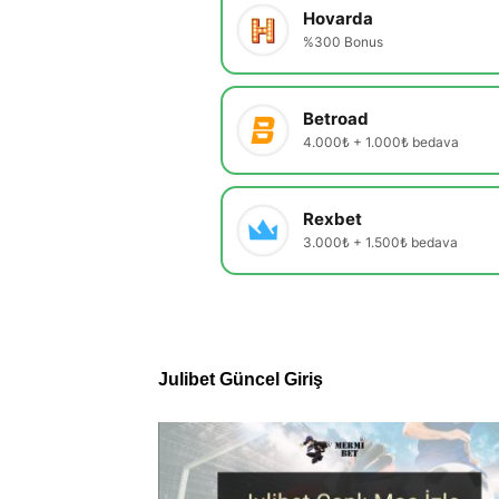
Hovarda
%300 Bonus
Betroad
4.000₺ + 1.000₺ bedava
Rexbet
3.000₺ + 1.500₺ bedava
Julibet Güncel Giriş