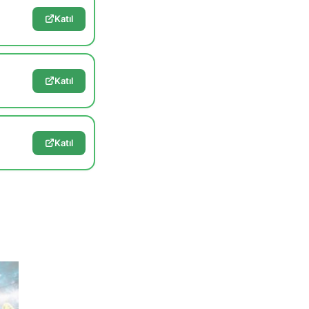
Katıl
Katıl
Katıl