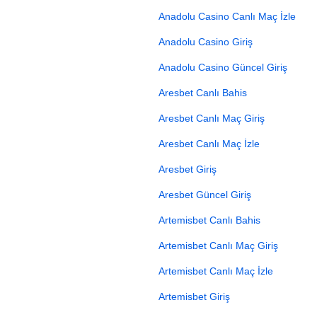
Anadolu Casino Canlı Maç İzle
Anadolu Casino Giriş
Anadolu Casino Güncel Giriş
Aresbet Canlı Bahis
Aresbet Canlı Maç Giriş
Aresbet Canlı Maç İzle
Aresbet Giriş
Aresbet Güncel Giriş
Artemisbet Canlı Bahis
Artemisbet Canlı Maç Giriş
Artemisbet Canlı Maç İzle
Artemisbet Giriş