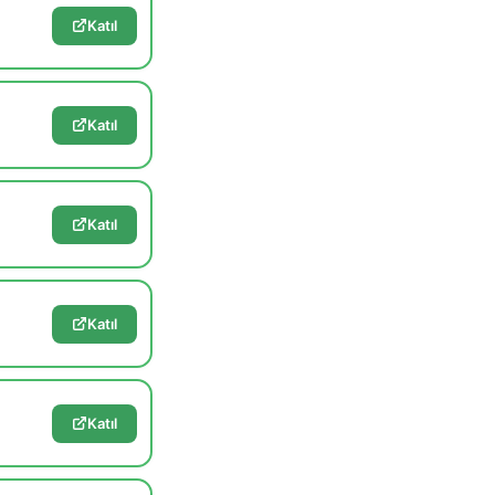
Katıl
Katıl
Katıl
Katıl
Katıl