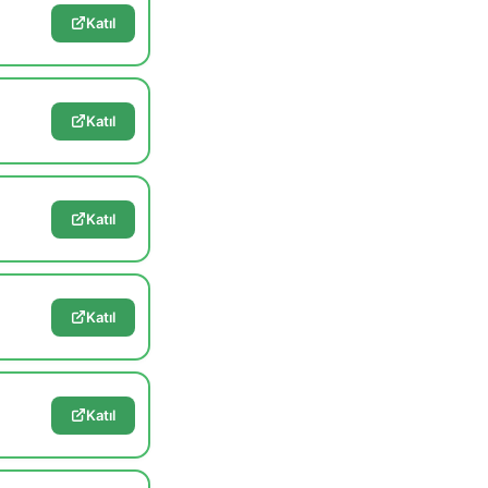
Katıl
Katıl
Katıl
Katıl
Katıl