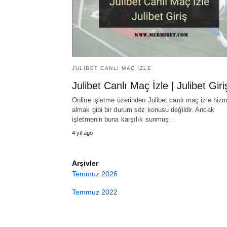
JULIBET CANLI MAÇ İZLE
Julibet Canlı Maç İzle | Julibet Giri
Online işletme üzerinden Julibet canlı maç izle hizm
almak gibi bir durum söz konusu değildir. Ancak
işletmenin buna karşılık sunmuş…
4 yıl ago
Arşivler
Temmuz 2026
Temmuz 2022