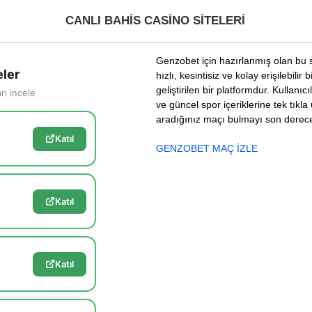
CANLI BAHIS CASINO SITELERI
Genzobet için hazırlanmış olan bu s
eler
hızlı, kesintisiz ve kolay erişilebil
geliştirilen bir platformdur. Kullanı
ı incele
ve güncel spor içeriklerine tek tıkla
aradığınız maçı bulmayı son derece 
Katıl
GENZOBET MAÇ İZLE
Katıl
Katıl