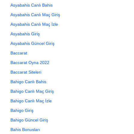
Asyabahis Canlı Bahis
Asyabahis Canlı Maç Giriş
Asyabahis Canlı Maç İzle
Asyabahis Giriş
Asyabahis Güncel Giriş
Baccarat
Baccarat Oyna 2022
Baccarat Siteleri
Bahigo Canlı Bahis
Bahigo Canlı Maç Giriş
Bahigo Canlı Maç İzle
Bahigo Giriş
Bahigo Güncel Giriş
Bahis Bonusları