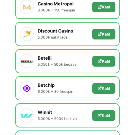
Casino Metropol
Katıl
8.000₺ + 150 freespin
Discount Casino
Katıl
5.000₺ nakit iade
Betelli
Katıl
5.050₺ + 500₺ bedava
Betchip
Katıl
6.000₺ + 80 freespin
Winnit
Katıl
5.000₺ + 500₺ bedava