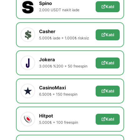
Spino
Katıl
2.000 USDT nakit iade
Casher
Katıl
5.000₺ iade + 1.000₺ risksiz
Jokera
Katıl
3.000₺ %200 + 50 freespin
CasinoMaxi
Katıl
6.500₺ + 150 freespin
Hitpot
Katıl
5.000₺ + 100 freespin