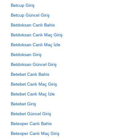
Betcup Giriş
Betcup Güncel Giriş
Betdoksan Canlı Bahis
Betdoksan Canlı Maç Giriş
Betdoksan Canlı Maç İzle
Betdoksan Giriş
Betdoksan Güncel Giriş
Betebet Canlı Bahis
Betebet Canlı Maç Giriş
Betebet Canlı Maç İzle
Betebet Giriş
Betebet Güncel Giriş
Betexper Canlı Bahis
Betexper Canlı Maç Giriş