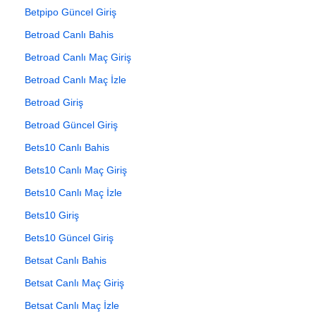
Betpipo Güncel Giriş
Betroad Canlı Bahis
Betroad Canlı Maç Giriş
Betroad Canlı Maç İzle
Betroad Giriş
Betroad Güncel Giriş
Bets10 Canlı Bahis
Bets10 Canlı Maç Giriş
Bets10 Canlı Maç İzle
Bets10 Giriş
Bets10 Güncel Giriş
Betsat Canlı Bahis
Betsat Canlı Maç Giriş
Betsat Canlı Maç İzle