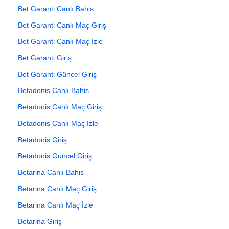
Bet Garanti Canlı Bahis
Bet Garanti Canlı Maç Giriş
Bet Garanti Canlı Maç İzle
Bet Garanti Giriş
Bet Garanti Güncel Giriş
Betadonis Canlı Bahis
Betadonis Canlı Maç Giriş
Betadonis Canlı Maç İzle
Betadonis Giriş
Betadonis Güncel Giriş
Betarina Canlı Bahis
Betarina Canlı Maç Giriş
Betarina Canlı Maç İzle
Betarina Giriş