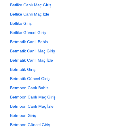
Betlike Canlı Maç Giriş
Betlike Canlı Maç İzle
Betlike Giriş
Betlike Güncel Giriş
Betmatik Canlı Bahis
Betmatik Canlı Maç Giriş
Betmatik Canlı Maç İzle
Betmatik Giriş
Betmatik Güncel Giriş
Betmoon Canlı Bahis
Betmoon Canlı Maç Giriş
Betmoon Canlı Maç İzle
Betmoon Giriş
Betmoon Güncel Giriş