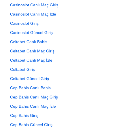
Casinoslot Canlı Maç Giriş
Casinoslot Canlı Maç İzle
Casinoslot Giriş
Casinoslot Güncel Giriş
Celtabet Canlı Bahis
Celtabet Canlı Maç Giriş
Celtabet Canlı Maç İzle
Celtabet Giriş
Celtabet Güncel Giriş
Cep Bahis Canlı Bahis
Cep Bahis Canlı Maç Giriş
Cep Bahis Canlı Maç İzle
Cep Bahis Giriş
Cep Bahis Güncel Giriş