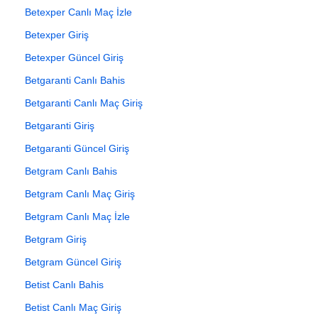
Betexper Canlı Maç İzle
Betexper Giriş
Betexper Güncel Giriş
Betgaranti Canlı Bahis
Betgaranti Canlı Maç Giriş
Betgaranti Giriş
Betgaranti Güncel Giriş
Betgram Canlı Bahis
Betgram Canlı Maç Giriş
Betgram Canlı Maç İzle
Betgram Giriş
Betgram Güncel Giriş
Betist Canlı Bahis
Betist Canlı Maç Giriş