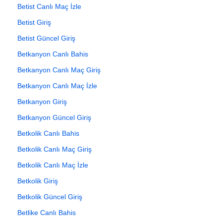
Betist Canlı Maç İzle
Betist Giriş
Betist Güncel Giriş
Betkanyon Canlı Bahis
Betkanyon Canlı Maç Giriş
Betkanyon Canlı Maç İzle
Betkanyon Giriş
Betkanyon Güncel Giriş
Betkolik Canlı Bahis
Betkolik Canlı Maç Giriş
Betkolik Canlı Maç İzle
Betkolik Giriş
Betkolik Güncel Giriş
Betlike Canlı Bahis