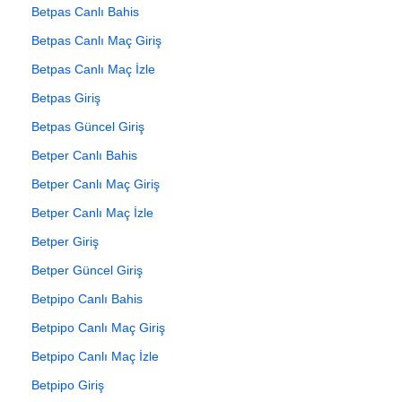
Betpas Canlı Bahis
Betpas Canlı Maç Giriş
Betpas Canlı Maç İzle
Betpas Giriş
Betpas Güncel Giriş
Betper Canlı Bahis
Betper Canlı Maç Giriş
Betper Canlı Maç İzle
Betper Giriş
Betper Güncel Giriş
Betpipo Canlı Bahis
Betpipo Canlı Maç Giriş
Betpipo Canlı Maç İzle
Betpipo Giriş