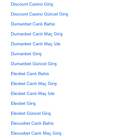
Discount Casino Giriş
Discount Casino Güncel Giriş
Dumanbet Canlı Bahis
Dumanbet Canlı Maç Giriş
Dumanbet Canlı Maç İzle
Dumanbet Giriş
Dumanbet Güncel Giriş
Elexbet Canlı Bahis
Elexbet Canlı Maç Giriş
Elexbet Canlı Maç İzle
Elexbet Giriş
Elexbet Güncel Giriş
Elexusbet Canlı Bahis
Elexusbet Canlı Maç Giriş