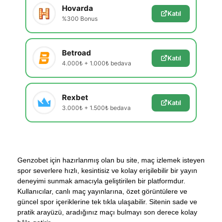
Hovarda
Katıl
%300 Bonus
Betroad
Katıl
4.000₺ + 1.000₺ bedava
Rexbet
Katıl
3.000₺ + 1.500₺ bedava
Genzobet için hazırlanmış olan bu site, maç izlemek isteyen
spor severlere hızlı, kesintisiz ve kolay erişilebilir bir yayın
deneyimi sunmak amacıyla geliştirilen bir platformdur.
Kullanıcılar, canlı maç yayınlarına, özet görüntülere ve
güncel spor içeriklerine tek tıkla ulaşabilir. Sitenin sade ve
pratik arayüzü, aradığınız maçı bulmayı son derece kolay