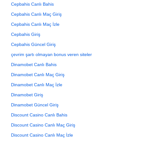
Cepbahis Canlı Bahis
Cepbahis Canlı Maç Giriş
Cepbahis Canlı Maç İzle
Cepbahis Giriş
Cepbahis Güncel Giriş
çevrim şartı olmayan bonus veren siteler
Dinamobet Canlı Bahis
Dinamobet Canlı Maç Giriş
Dinamobet Canlı Maç İzle
Dinamobet Giriş
Dinamobet Güncel Giriş
Discount Casino Canlı Bahis
Discount Casino Canlı Maç Giriş
Discount Casino Canlı Maç İzle