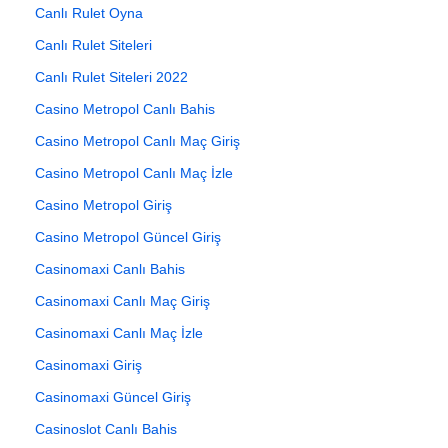
Canlı Rulet Oyna
Canlı Rulet Siteleri
Canlı Rulet Siteleri 2022
Casino Metropol Canlı Bahis
Casino Metropol Canlı Maç Giriş
Casino Metropol Canlı Maç İzle
Casino Metropol Giriş
Casino Metropol Güncel Giriş
Casinomaxi Canlı Bahis
Casinomaxi Canlı Maç Giriş
Casinomaxi Canlı Maç İzle
Casinomaxi Giriş
Casinomaxi Güncel Giriş
Casinoslot Canlı Bahis