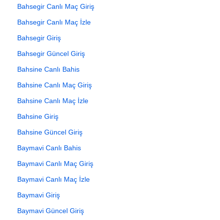
Bahsegir Canlı Maç Giriş
Bahsegir Canlı Maç İzle
Bahsegir Giriş
Bahsegir Güncel Giriş
Bahsine Canlı Bahis
Bahsine Canlı Maç Giriş
Bahsine Canlı Maç İzle
Bahsine Giriş
Bahsine Güncel Giriş
Baymavi Canlı Bahis
Baymavi Canlı Maç Giriş
Baymavi Canlı Maç İzle
Baymavi Giriş
Baymavi Güncel Giriş