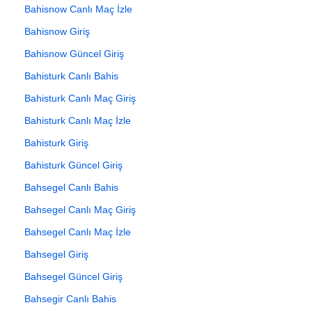
Bahisnow Canlı Maç İzle
Bahisnow Giriş
Bahisnow Güncel Giriş
Bahisturk Canlı Bahis
Bahisturk Canlı Maç Giriş
Bahisturk Canlı Maç İzle
Bahisturk Giriş
Bahisturk Güncel Giriş
Bahsegel Canlı Bahis
Bahsegel Canlı Maç Giriş
Bahsegel Canlı Maç İzle
Bahsegel Giriş
Bahsegel Güncel Giriş
Bahsegir Canlı Bahis