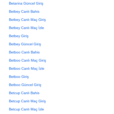
Betarina Güncel Giriş
Betbey Canlı Bahis
Betbey Canlı Maç Giriş
Betbey Canlı Maç İzle
Betbey Giriş
Betbey Güncel Giriş
Betboo Canlı Bahis
Betboo Canlı Maç Giriş
Betboo Canlı Maç İzle
Betboo Giriş
Betboo Güncel Giriş
Betcup Canlı Bahis
Betcup Canlı Maç Giriş
Betcup Canlı Maç İzle