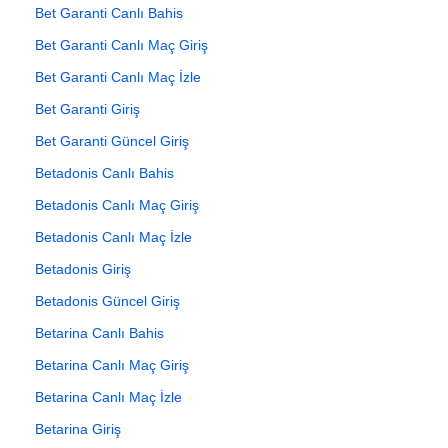
Bet Garanti Canlı Bahis
Bet Garanti Canlı Maç Giriş
Bet Garanti Canlı Maç İzle
Bet Garanti Giriş
Bet Garanti Güncel Giriş
Betadonis Canlı Bahis
Betadonis Canlı Maç Giriş
Betadonis Canlı Maç İzle
Betadonis Giriş
Betadonis Güncel Giriş
Betarina Canlı Bahis
Betarina Canlı Maç Giriş
Betarina Canlı Maç İzle
Betarina Giriş