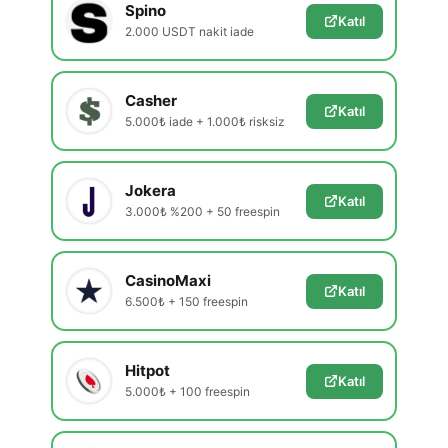
Spino
Katıl
2.000 USDT nakit iade
Casher
Katıl
5.000₺ iade + 1.000₺ risksiz
Jokera
Katıl
3.000₺ %200 + 50 freespin
CasinoMaxi
Katıl
6.500₺ + 150 freespin
Hitpot
Katıl
5.000₺ + 100 freespin