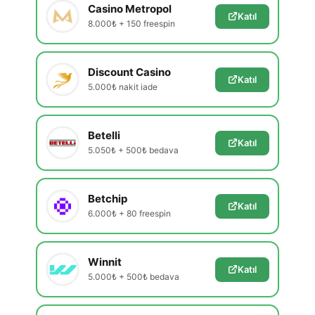
Casino Metropol
Katıl
8.000₺ + 150 freespin
Discount Casino
Katıl
5.000₺ nakit iade
Betelli
Katıl
5.050₺ + 500₺ bedava
Betchip
Katıl
6.000₺ + 80 freespin
Winnit
Katıl
5.000₺ + 500₺ bedava