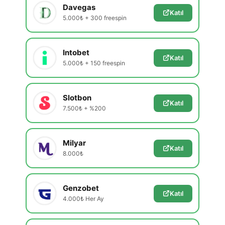
Davegas
Katıl
5.000₺ + 300 freespin
Intobet
Katıl
5.000₺ + 150 freespin
Slotbon
Katıl
7.500₺ + %200
Milyar
Katıl
8.000₺
Genzobet
Katıl
4.000₺ Her Ay