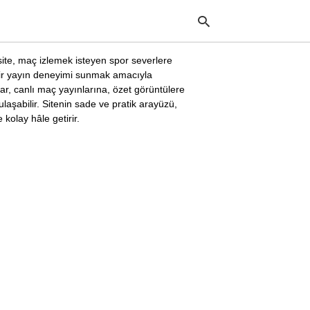
ite, maç izlemek isteyen spor severlere
ir bir yayın deneyimi sunmak amacıyla
cılar, canlı maç yayınlarına, özet görüntülere
 ulaşabilir. Sitenin sade ve pratik arayüzü,
Typ
kolay hâle getirir.
your
sea
que
and
hit
ente