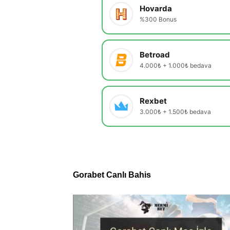
Hovarda
%300 Bonus
Betroad
4.000₺ + 1.000₺ bedava
Rexbet
3.000₺ + 1.500₺ bedava
Gorabet Canlı Bahis