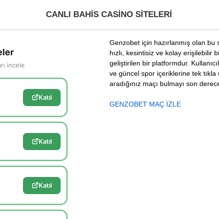
CANLI BAHIS CASINO SITELERI
Genzobet için hazırlanmış olan bu s
eler
hızlı, kesintisiz ve kolay erişilebil
geliştirilen bir platformdur. Kullanı
ı incele
ve güncel spor içeriklerine tek tıkla
aradığınız maçı bulmayı son derece 
Katıl
GENZOBET MAÇ İZLE
Katıl
Katıl