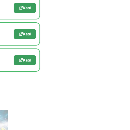
Katıl
Katıl
Katıl