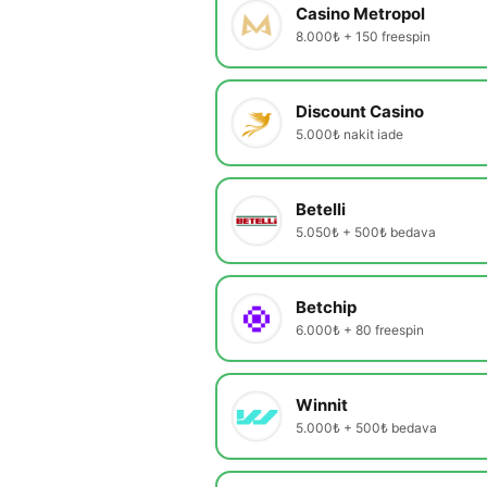
Casino Metropol
8.000₺ + 150 freespin
Discount Casino
5.000₺ nakit iade
Betelli
5.050₺ + 500₺ bedava
Betchip
6.000₺ + 80 freespin
Winnit
5.000₺ + 500₺ bedava