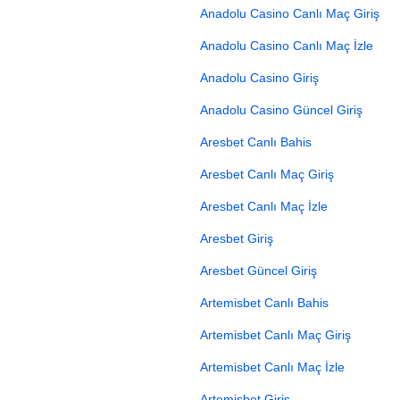
Anadolu Casino Canlı Maç Giriş
Anadolu Casino Canlı Maç İzle
Anadolu Casino Giriş
Anadolu Casino Güncel Giriş
Aresbet Canlı Bahis
Aresbet Canlı Maç Giriş
Aresbet Canlı Maç İzle
Aresbet Giriş
Aresbet Güncel Giriş
Artemisbet Canlı Bahis
Artemisbet Canlı Maç Giriş
Artemisbet Canlı Maç İzle
Artemisbet Giriş