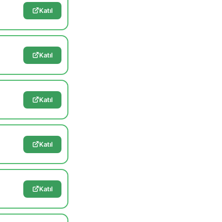
Katıl
Katıl
Katıl
Katıl
Katıl