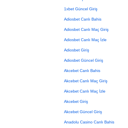
1xbet Güncel Giriş
Adiosbet Canlı Bahis
Adiosbet Canlı Maç Giriş
Adiosbet Canlı Maç İzle
Adiosbet Giriş
Adiosbet Güncel Giriş
Akcebet Canlı Bahis
Akcebet Canlı Maç Giriş
Akcebet Canlı Maç İzle
Akcebet Giriş
Akcebet Güncel Giriş
Anadolu Casino Canlı Bahis