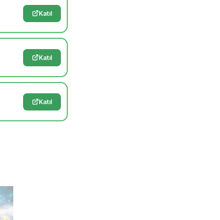
Katıl
Katıl
Katıl