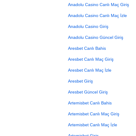
Anadolu Casino Canlı Maç Giriş
Anadolu Casino Canlı Maç İzle
Anadolu Casino Giriş
Anadolu Casino Güncel Giriş
Aresbet Canlı Bahis
Aresbet Canlı Maç Giriş
Aresbet Canlı Maç İzle
Aresbet Giriş
Aresbet Güncel Giriş
Artemisbet Canlı Bahis
Artemisbet Canlı Maç Giriş
Artemisbet Canlı Maç İzle
Artemisbet Giriş