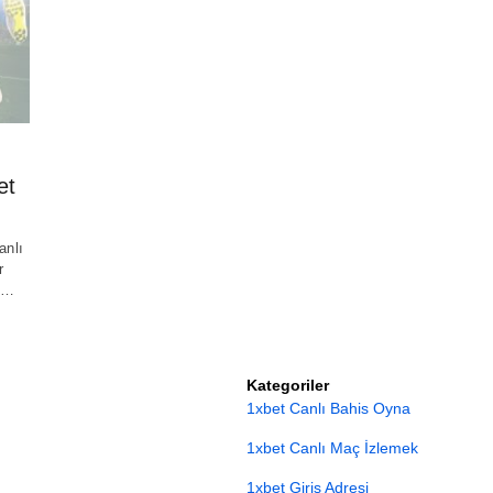
et
anlı
r
te…
Kategoriler
1xbet Canlı Bahis Oyna
1xbet Canlı Maç İzlemek
1xbet Giriş Adresi