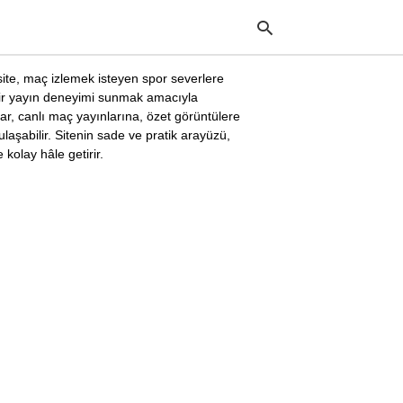
ite, maç izlemek isteyen spor severlere
ir bir yayın deneyimi sunmak amacıyla
cılar, canlı maç yayınlarına, özet görüntülere
 ulaşabilir. Sitenin sade ve pratik arayüzü,
Typ
kolay hâle getirir.
your
sea
que
and
hit
ente