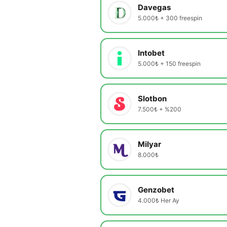
Davegas
5.000₺ + 300 freespin
Intobet
5.000₺ + 150 freespin
Slotbon
7.500₺ + %200
Milyar
8.000₺
Genzobet
4.000₺ Her Ay