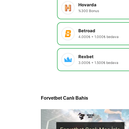
Hovarda
%300 Bonus
Betroad
4.000₺ + 1.000₺ bedava
Rexbet
3.000₺ + 1.500₺ bedava
Forvetbet Canlı Bahis