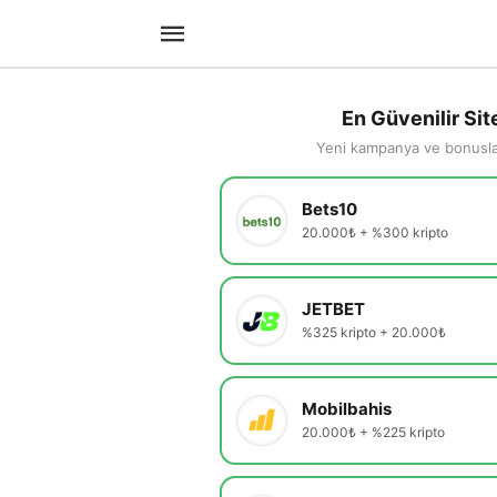
En Güvenilir Sit
Yeni kampanya ve bonuslar
Bets10
20.000₺ + %300 kripto
JETBET
%325 kripto + 20.000₺
Mobilbahis
20.000₺ + %225 kripto