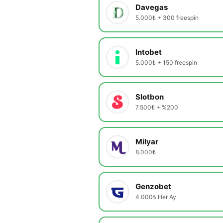
Davegas
5.000₺ + 300 freespin
Intobet
5.000₺ + 150 freespin
Slotbon
7.500₺ + %200
Milyar
8.000₺
Genzobet
4.000₺ Her Ay