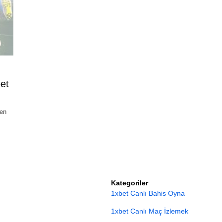
et
den
Kategoriler
1xbet Canlı Bahis Oyna
1xbet Canlı Maç İzlemek