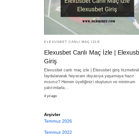
ELEXUSBET CANLI MAÇ İZLE
Elexusbet Canlı Maç İzle | Elexusb
Giriş
Elexusbet canlı maç izle | Elexusbet giriş hizmetin
faydalanarak heyecanı doyasıya yaşamaya hazır
mısınız? Hemen üyeliğinizi oluşturun ve minimum
yatırımlarla…
4 yıl ago
Arşivler
Temmuz 2026
Temmuz 2022