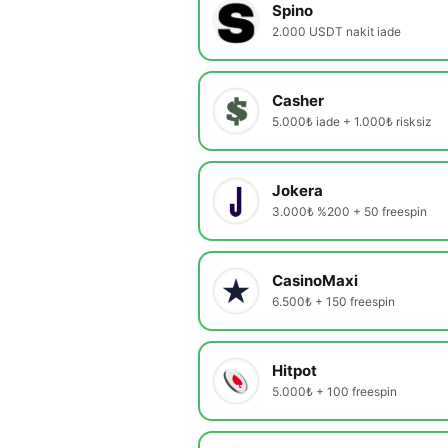
Spino
2.000 USDT nakit iade
Casher
5.000₺ iade + 1.000₺ risksiz
Jokera
3.000₺ %200 + 50 freespin
CasinoMaxi
6.500₺ + 150 freespin
Hitpot
5.000₺ + 100 freespin