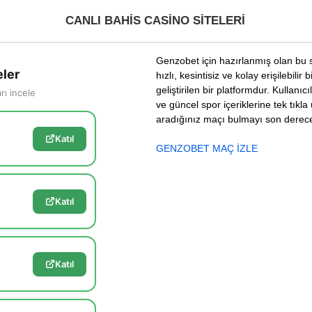
CANLI BAHIS CASINO SITELERI
Genzobet için hazırlanmış olan bu s
eler
hızlı, kesintisiz ve kolay erişilebil
geliştirilen bir platformdur. Kullanı
ı incele
ve güncel spor içeriklerine tek tıkla
aradığınız maçı bulmayı son derece 
Katıl
GENZOBET MAÇ İZLE
Katıl
Katıl