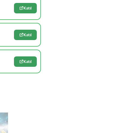
Katıl
Katıl
Katıl