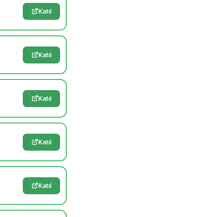
Katıl
Katıl
Katıl
Katıl
Katıl