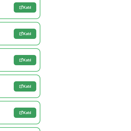
Katıl
Katıl
Katıl
Katıl
Katıl