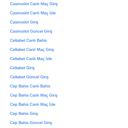
Casinoslot Canlı Maç Giriş
Casinoslot Canlı Maç İzle
Casinoslot Giriş
Casinoslot Güncel Giriş
Celtabet Canlı Bahis
Celtabet Canlı Maç Giriş
Celtabet Canlı Maç İzle
Celtabet Giriş
Celtabet Güncel Giriş
Cep Bahis Canlı Bahis
Cep Bahis Canlı Maç Giriş
Cep Bahis Canlı Maç İzle
Cep Bahis Giriş
Cep Bahis Güncel Giriş