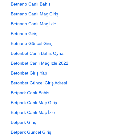
Betnano Canlı Bahis
Betnano Canlı Maç Giriş
Betnano Canlı Maç İzle
Betnano Giriş
Betnano Güncel Giriş
Betonbet Canlı Bahis Oyna
Betonbet Canlı Maç İzle 2022
Betonbet Giriş Yap
Betonbet Güncel Giriş Adresi
Betpark Canlı Bahis
Betpark Canlı Maç Giriş
Betpark Canlı Maç İzle
Betpark Giriş
Betpark Güncel Giriş