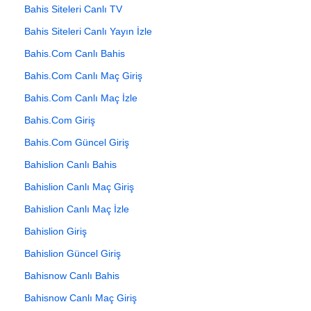
Bahis Siteleri Canlı TV
Bahis Siteleri Canlı Yayın İzle
Bahis.Com Canlı Bahis
Bahis.Com Canlı Maç Giriş
Bahis.Com Canlı Maç İzle
Bahis.Com Giriş
Bahis.Com Güncel Giriş
Bahislion Canlı Bahis
Bahislion Canlı Maç Giriş
Bahislion Canlı Maç İzle
Bahislion Giriş
Bahislion Güncel Giriş
Bahisnow Canlı Bahis
Bahisnow Canlı Maç Giriş