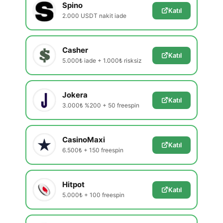
Spino
Katıl
2.000 USDT nakit iade
Casher
Katıl
5.000₺ iade + 1.000₺ risksiz
Jokera
Katıl
3.000₺ %200 + 50 freespin
CasinoMaxi
Katıl
6.500₺ + 150 freespin
Hitpot
Katıl
5.000₺ + 100 freespin