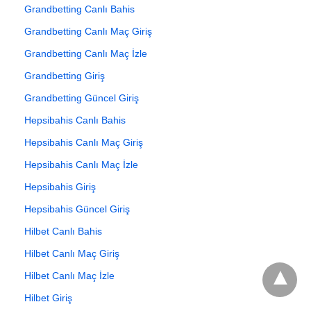
Grandbetting Canlı Bahis
Grandbetting Canlı Maç Giriş
Grandbetting Canlı Maç İzle
Grandbetting Giriş
Grandbetting Güncel Giriş
Hepsibahis Canlı Bahis
Hepsibahis Canlı Maç Giriş
Hepsibahis Canlı Maç İzle
Hepsibahis Giriş
Hepsibahis Güncel Giriş
Hilbet Canlı Bahis
Hilbet Canlı Maç Giriş
Hilbet Canlı Maç İzle
Hilbet Giriş