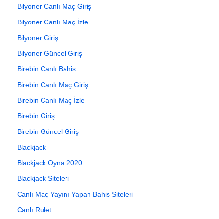
Bilyoner Canlı Maç Giriş
Bilyoner Canlı Maç İzle
Bilyoner Giriş
Bilyoner Güncel Giriş
Birebin Canlı Bahis
Birebin Canlı Maç Giriş
Birebin Canlı Maç İzle
Birebin Giriş
Birebin Güncel Giriş
Blackjack
Blackjack Oyna 2020
Blackjack Siteleri
Canlı Maç Yayını Yapan Bahis Siteleri
Canlı Rulet