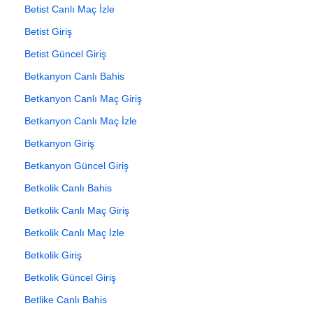
Betist Canlı Maç İzle
Betist Giriş
Betist Güncel Giriş
Betkanyon Canlı Bahis
Betkanyon Canlı Maç Giriş
Betkanyon Canlı Maç İzle
Betkanyon Giriş
Betkanyon Güncel Giriş
Betkolik Canlı Bahis
Betkolik Canlı Maç Giriş
Betkolik Canlı Maç İzle
Betkolik Giriş
Betkolik Güncel Giriş
Betlike Canlı Bahis