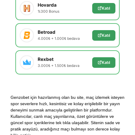
Hovarda
Katıl
%300 Bonus
Betroad
Katıl
4.000₺ + 1.000₺ bedava
Rexbet
Katıl
3.000₺ + 1.500₺ bedava
Genzobet için hazırlanmış olan bu site, maç izlemek isteyen
spor severlere hızlı, kesintisiz ve kolay erişilebilir bir yayın
deneyimi sunmak amacıyla geliştirilen bir platformdur.
Kullanıcılar, canlı maç yayınlarına, özet görüntülere ve
güncel spor içeriklerine tek tıkla ulaşabilir. Sitenin sade ve
pratik arayüzü, aradığınız maçı bulmayı son derece kolay