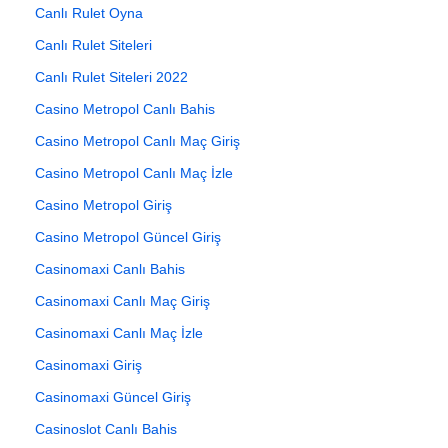
Canlı Rulet Oyna
Canlı Rulet Siteleri
Canlı Rulet Siteleri 2022
Casino Metropol Canlı Bahis
Casino Metropol Canlı Maç Giriş
Casino Metropol Canlı Maç İzle
Casino Metropol Giriş
Casino Metropol Güncel Giriş
Casinomaxi Canlı Bahis
Casinomaxi Canlı Maç Giriş
Casinomaxi Canlı Maç İzle
Casinomaxi Giriş
Casinomaxi Güncel Giriş
Casinoslot Canlı Bahis