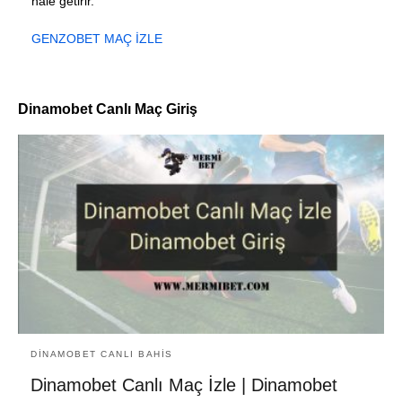
hâle getirir.
GENZOBET MAÇ İZLE
Dinamobet Canlı Maç Giriş
DINAMOBET CANLI BAHIS
Dinamobet Canlı Maç İzle | Dinamobet