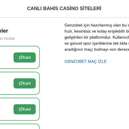
CANLI BAHIS CASINO SITELERI
Genzobet için hazırlanmış olan bu s
eler
hızlı, kesintisiz ve kolay erişilebil
geliştirilen bir platformdur. Kullanı
ı incele
ve güncel spor içeriklerine tek tıkla
aradığınız maçı bulmayı son derece 
Katıl
GENZOBET MAÇ İZLE
Katıl
Katıl