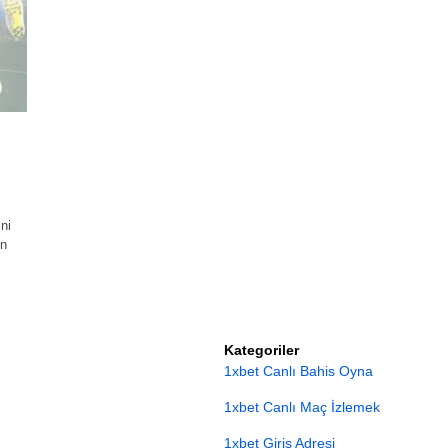
ni
en
Kategoriler
1xbet Canlı Bahis Oyna
1xbet Canlı Maç İzlemek
1xbet Giriş Adresi