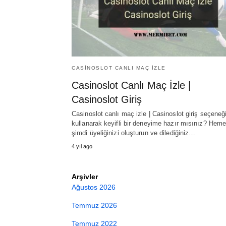
CASINOSLOT CANLI MAÇ İZLE
Casinoslot Canlı Maç İzle |
Casinoslot Giriş
Casinoslot canlı maç izle | Casinoslot giriş seçeneği
kullanarak keyifli bir deneyime hazır mısınız? Hem
şimdi üyeliğinizi oluşturun ve dilediğiniz…
4 yıl ago
Arşivler
Ağustos 2026
Temmuz 2026
Temmuz 2022