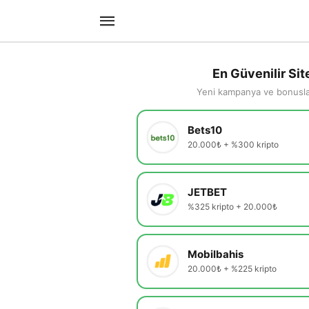
En Güvenilir Sit
Yeni kampanya ve bonuslar
Bets10
20.000₺ + %300 kripto
JETBET
%325 kripto + 20.000₺
Mobilbahis
20.000₺ + %225 kripto