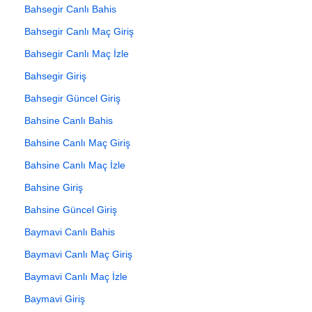
Bahsegir Canlı Bahis
Bahsegir Canlı Maç Giriş
Bahsegir Canlı Maç İzle
Bahsegir Giriş
Bahsegir Güncel Giriş
Bahsine Canlı Bahis
Bahsine Canlı Maç Giriş
Bahsine Canlı Maç İzle
Bahsine Giriş
Bahsine Güncel Giriş
Baymavi Canlı Bahis
Baymavi Canlı Maç Giriş
Baymavi Canlı Maç İzle
Baymavi Giriş