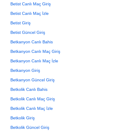
Betist Canlı Maç Giriş
Betist Canlı Maç İzle
Betist Giriş
Betist Güncel Giriş
Betkanyon Canlı Bahis
Betkanyon Canlı Maç Giriş
Betkanyon Canlı Maç İzle
Betkanyon Giriş
Betkanyon Güncel Giriş
Betkolik Canlı Bahis
Betkolik Canlı Maç Giriş
Betkolik Canlı Maç İzle
Betkolik Giriş
Betkolik Güncel Giriş