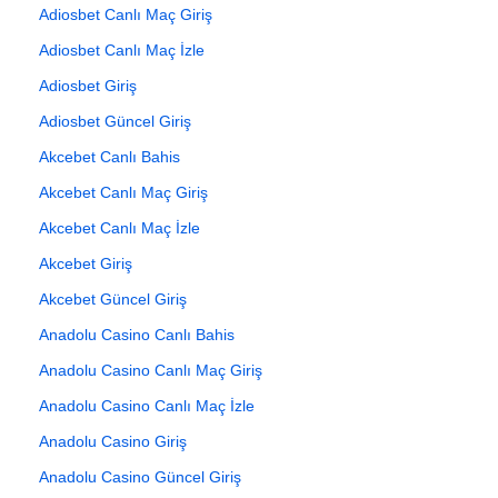
Adiosbet Canlı Maç Giriş
Adiosbet Canlı Maç İzle
Adiosbet Giriş
Adiosbet Güncel Giriş
Akcebet Canlı Bahis
Akcebet Canlı Maç Giriş
Akcebet Canlı Maç İzle
Akcebet Giriş
Akcebet Güncel Giriş
Anadolu Casino Canlı Bahis
Anadolu Casino Canlı Maç Giriş
Anadolu Casino Canlı Maç İzle
Anadolu Casino Giriş
Anadolu Casino Güncel Giriş