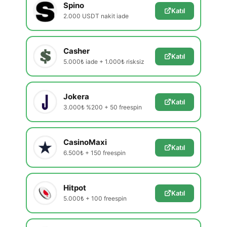
Spino
Katıl
2.000 USDT nakit iade
Casher
Katıl
5.000₺ iade + 1.000₺ risksiz
Jokera
Katıl
3.000₺ %200 + 50 freespin
CasinoMaxi
Katıl
6.500₺ + 150 freespin
Hitpot
Katıl
5.000₺ + 100 freespin