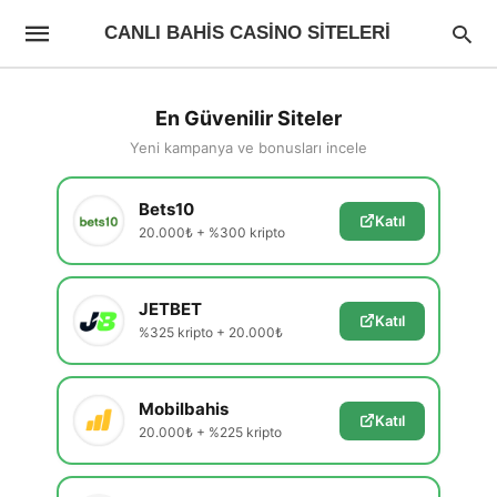
CANLI BAHIS CASINO SITELERI
En Güvenilir Siteler
Yeni kampanya ve bonusları incele
Bets10
Katıl
20.000₺ + %300 kripto
JETBET
Katıl
%325 kripto + 20.000₺
Mobilbahis
Katıl
20.000₺ + %225 kripto