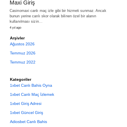
Maxi Giriş
Casinomaxi canlı maç izle gibi bir hizmeti sunmaz. Ancak
bunun yerine canlı skor olarak bilinen özel bir alanın
kullanılması sizin…
4 yıl ago
Arşivler
Ağustos 2026
Temmuz 2026
Temmuz 2022
Kategoriler
1xbet Canlı Bahis Oyna
1xbet Canlı Maç İzlemek
1xbet Giriş Adresi
1xbet Güncel Giriş
Adiosbet Canlı Bahis