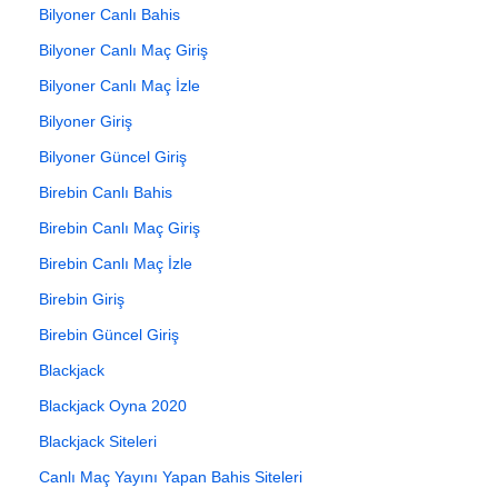
Bilyoner Canlı Bahis
Bilyoner Canlı Maç Giriş
Bilyoner Canlı Maç İzle
Bilyoner Giriş
Bilyoner Güncel Giriş
Birebin Canlı Bahis
Birebin Canlı Maç Giriş
Birebin Canlı Maç İzle
Birebin Giriş
Birebin Güncel Giriş
Blackjack
Blackjack Oyna 2020
Blackjack Siteleri
Canlı Maç Yayını Yapan Bahis Siteleri