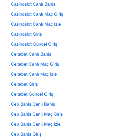
Casinoslot Canlı Bahis
Casinoslot Canlı Maç Giriş
Casinoslot Canlı Maç İzle
Casinoslot Giriş
Casinoslot Güncel Giriş
Celtabet Canlı Bahis
Celtabet Canlı Maç Giriş
Celtabet Canlı Maç İzle
Celtabet Giriş
Celtabet Güncel Giriş
Cep Bahis Canlı Bahis
Cep Bahis Canlı Maç Giriş
Cep Bahis Canlı Maç İzle
Cep Bahis Giriş