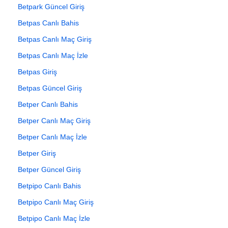
Betpark Güncel Giriş
Betpas Canlı Bahis
Betpas Canlı Maç Giriş
Betpas Canlı Maç İzle
Betpas Giriş
Betpas Güncel Giriş
Betper Canlı Bahis
Betper Canlı Maç Giriş
Betper Canlı Maç İzle
Betper Giriş
Betper Güncel Giriş
Betpipo Canlı Bahis
Betpipo Canlı Maç Giriş
Betpipo Canlı Maç İzle