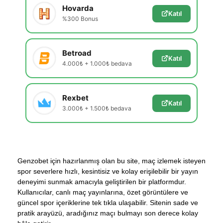
Hovarda
Katıl
%300 Bonus
Betroad
Katıl
4.000₺ + 1.000₺ bedava
Rexbet
Katıl
3.000₺ + 1.500₺ bedava
Genzobet için hazırlanmış olan bu site, maç izlemek isteyen
spor severlere hızlı, kesintisiz ve kolay erişilebilir bir yayın
deneyimi sunmak amacıyla geliştirilen bir platformdur.
Kullanıcılar, canlı maç yayınlarına, özet görüntülere ve
güncel spor içeriklerine tek tıkla ulaşabilir. Sitenin sade ve
pratik arayüzü, aradığınız maçı bulmayı son derece kolay