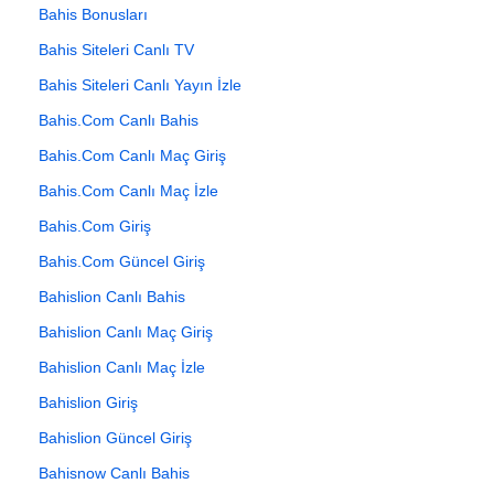
Bahis Bonusları
Bahis Siteleri Canlı TV
Bahis Siteleri Canlı Yayın İzle
Bahis.Com Canlı Bahis
Bahis.Com Canlı Maç Giriş
Bahis.Com Canlı Maç İzle
Bahis.Com Giriş
Bahis.Com Güncel Giriş
Bahislion Canlı Bahis
Bahislion Canlı Maç Giriş
Bahislion Canlı Maç İzle
Bahislion Giriş
Bahislion Güncel Giriş
Bahisnow Canlı Bahis