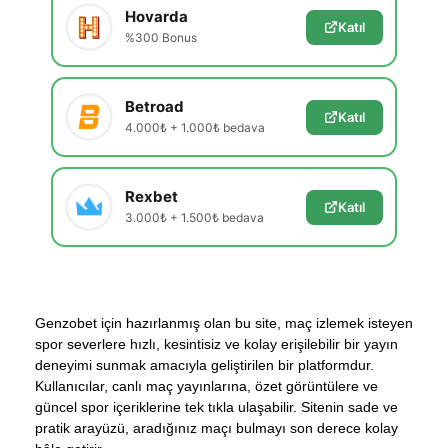
Hovarda
Katıl
%300 Bonus
Betroad
Katıl
4.000₺ + 1.000₺ bedava
Rexbet
Katıl
3.000₺ + 1.500₺ bedava
Genzobet için hazırlanmış olan bu site, maç izlemek isteyen
spor severlere hızlı, kesintisiz ve kolay erişilebilir bir yayın
deneyimi sunmak amacıyla geliştirilen bir platformdur.
Kullanıcılar, canlı maç yayınlarına, özet görüntülere ve
güncel spor içeriklerine tek tıkla ulaşabilir. Sitenin sade ve
pratik arayüzü, aradığınız maçı bulmayı son derece kolay