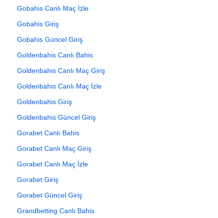
Gobahis Canlı Maç İzle
Gobahis Giriş
Gobahis Güncel Giriş
Goldenbahis Canlı Bahis
Goldenbahis Canlı Maç Giriş
Goldenbahis Canlı Maç İzle
Goldenbahis Giriş
Goldenbahis Güncel Giriş
Gorabet Canlı Bahis
Gorabet Canlı Maç Giriş
Gorabet Canlı Maç İzle
Gorabet Giriş
Gorabet Güncel Giriş
Grandbetting Canlı Bahis