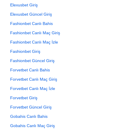
Elexusbet Giriş
Elexusbet Güncel Giriş
Fashionbet Canlı Bahis
Fashionbet Canlı Maç Giriş
Fashionbet Canlı Maç İzle
Fashionbet Giriş
Fashionbet Güncel Giriş
Forvetbet Canlı Bahis
Forvetbet Canlı Maç Giriş
Forvetbet Canlı Maç İzle
Forvetbet Giriş
Forvetbet Güncel Giriş
Gobahis Canlı Bahis
Gobahis Canlı Maç Giriş