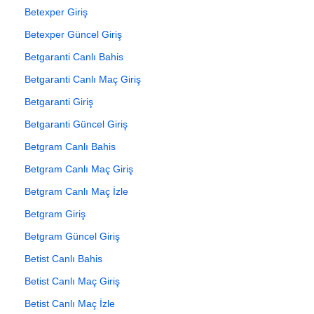
Betexper Giriş
Betexper Güncel Giriş
Betgaranti Canlı Bahis
Betgaranti Canlı Maç Giriş
Betgaranti Giriş
Betgaranti Güncel Giriş
Betgram Canlı Bahis
Betgram Canlı Maç Giriş
Betgram Canlı Maç İzle
Betgram Giriş
Betgram Güncel Giriş
Betist Canlı Bahis
Betist Canlı Maç Giriş
Betist Canlı Maç İzle