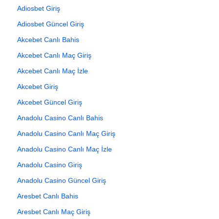
Adiosbet Giriş
Adiosbet Güncel Giriş
Akcebet Canlı Bahis
Akcebet Canlı Maç Giriş
Akcebet Canlı Maç İzle
Akcebet Giriş
Akcebet Güncel Giriş
Anadolu Casino Canlı Bahis
Anadolu Casino Canlı Maç Giriş
Anadolu Casino Canlı Maç İzle
Anadolu Casino Giriş
Anadolu Casino Güncel Giriş
Aresbet Canlı Bahis
Aresbet Canlı Maç Giriş