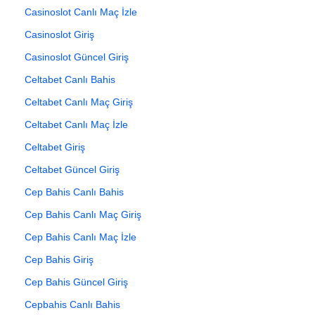
Casinoslot Canlı Maç İzle
Casinoslot Giriş
Casinoslot Güncel Giriş
Celtabet Canlı Bahis
Celtabet Canlı Maç Giriş
Celtabet Canlı Maç İzle
Celtabet Giriş
Celtabet Güncel Giriş
Cep Bahis Canlı Bahis
Cep Bahis Canlı Maç Giriş
Cep Bahis Canlı Maç İzle
Cep Bahis Giriş
Cep Bahis Güncel Giriş
Cepbahis Canlı Bahis