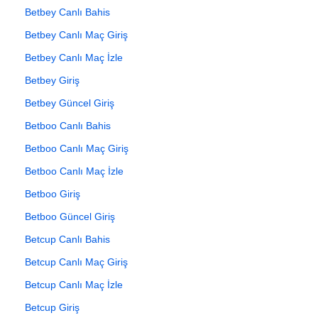
Betbey Canlı Bahis
Betbey Canlı Maç Giriş
Betbey Canlı Maç İzle
Betbey Giriş
Betbey Güncel Giriş
Betboo Canlı Bahis
Betboo Canlı Maç Giriş
Betboo Canlı Maç İzle
Betboo Giriş
Betboo Güncel Giriş
Betcup Canlı Bahis
Betcup Canlı Maç Giriş
Betcup Canlı Maç İzle
Betcup Giriş