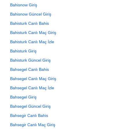
Bahisnow Giriş
Bahisnow Güncel Giriş
Bahisturk Canlı Bahis
Bahisturk Canlı Maç Giriş
Bahisturk Canlı Maç İzle
Bahisturk Giriş
Bahisturk Güncel Giriş
Bahsegel Canlı Bahis
Bahsegel Canlı Maç Giriş
Bahsegel Canlı Maç İzle
Bahsegel Giriş
Bahsegel Güncel Giriş
Bahsegir Canlı Bahis
Bahsegir Canlı Maç Giriş