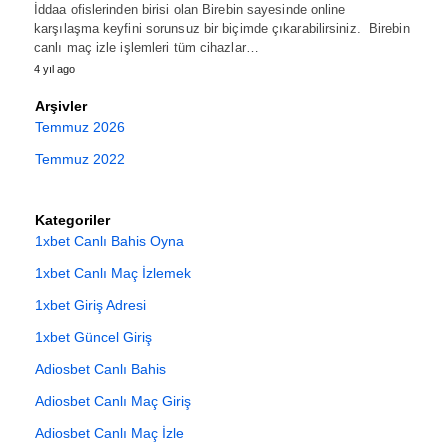
İddaa ofislerinden birisi olan Birebin sayesinde online
karşılaşma keyfini sorunsuz bir biçimde çıkarabilirsiniz. Birebin
canlı maç izle işlemleri tüm cihazlar…
4 yıl ago
Arşivler
Temmuz 2026
Temmuz 2022
Kategoriler
1xbet Canlı Bahis Oyna
1xbet Canlı Maç İzlemek
1xbet Giriş Adresi
1xbet Güncel Giriş
Adiosbet Canlı Bahis
Adiosbet Canlı Maç Giriş
Adiosbet Canlı Maç İzle