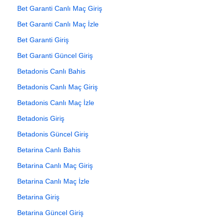
Bet Garanti Canlı Maç Giriş
Bet Garanti Canlı Maç İzle
Bet Garanti Giriş
Bet Garanti Güncel Giriş
Betadonis Canlı Bahis
Betadonis Canlı Maç Giriş
Betadonis Canlı Maç İzle
Betadonis Giriş
Betadonis Güncel Giriş
Betarina Canlı Bahis
Betarina Canlı Maç Giriş
Betarina Canlı Maç İzle
Betarina Giriş
Betarina Güncel Giriş