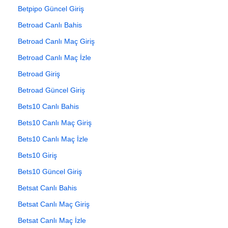
Betpipo Güncel Giriş
Betroad Canlı Bahis
Betroad Canlı Maç Giriş
Betroad Canlı Maç İzle
Betroad Giriş
Betroad Güncel Giriş
Bets10 Canlı Bahis
Bets10 Canlı Maç Giriş
Bets10 Canlı Maç İzle
Bets10 Giriş
Bets10 Güncel Giriş
Betsat Canlı Bahis
Betsat Canlı Maç Giriş
Betsat Canlı Maç İzle