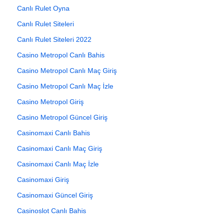
Canlı Rulet Oyna
Canlı Rulet Siteleri
Canlı Rulet Siteleri 2022
Casino Metropol Canlı Bahis
Casino Metropol Canlı Maç Giriş
Casino Metropol Canlı Maç İzle
Casino Metropol Giriş
Casino Metropol Güncel Giriş
Casinomaxi Canlı Bahis
Casinomaxi Canlı Maç Giriş
Casinomaxi Canlı Maç İzle
Casinomaxi Giriş
Casinomaxi Güncel Giriş
Casinoslot Canlı Bahis