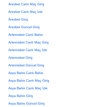
Aresbet Canlı Maç Giriş
Aresbet Canlı Maç İzle
Aresbet Giriş
Aresbet Güncel Giriş
Artemisbet Canlı Bahis
Artemisbet Canlı Maç Giriş
Artemisbet Canlı Maç İzle
Artemisbet Giriş
Artemisbet Güncel Giriş
Asya Bahis Canlı Bahis
Asya Bahis Canlı Maç Giriş
Asya Bahis Canlı Maç İzle
Asya Bahis Giriş
Asya Bahis Güncel Giriş