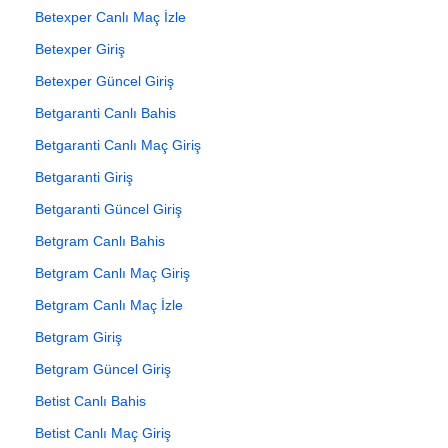
Betexper Canlı Maç İzle
Betexper Giriş
Betexper Güncel Giriş
Betgaranti Canlı Bahis
Betgaranti Canlı Maç Giriş
Betgaranti Giriş
Betgaranti Güncel Giriş
Betgram Canlı Bahis
Betgram Canlı Maç Giriş
Betgram Canlı Maç İzle
Betgram Giriş
Betgram Güncel Giriş
Betist Canlı Bahis
Betist Canlı Maç Giriş