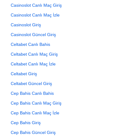
Casinoslot Canlı Maç Giriş
Casinoslot Canlı Maç İzle
Casinoslot Giriş
Casinoslot Güncel Giriş
Celtabet Canlı Bahis
Celtabet Canlı Maç Giriş
Celtabet Canlı Maç İzle
Celtabet Giriş
Celtabet Güncel Giriş
Cep Bahis Canlı Bahis
Cep Bahis Canlı Maç Giriş
Cep Bahis Canlı Maç İzle
Cep Bahis Giriş
Cep Bahis Güncel Giriş