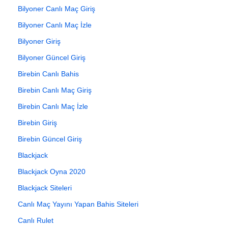
Bilyoner Canlı Maç Giriş
Bilyoner Canlı Maç İzle
Bilyoner Giriş
Bilyoner Güncel Giriş
Birebin Canlı Bahis
Birebin Canlı Maç Giriş
Birebin Canlı Maç İzle
Birebin Giriş
Birebin Güncel Giriş
Blackjack
Blackjack Oyna 2020
Blackjack Siteleri
Canlı Maç Yayını Yapan Bahis Siteleri
Canlı Rulet