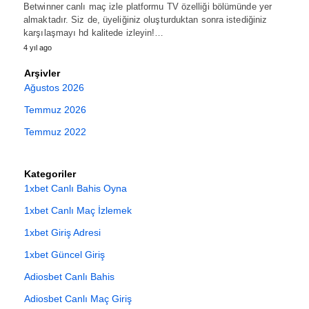
Betwinner canlı maç izle platformu TV özelliği bölümünde yer
almaktadır. Siz de, üyeliğiniz oluşturduktan sonra istediğiniz
karşılaşmayı hd kalitede izleyin!…
4 yıl ago
Arşivler
Ağustos 2026
Temmuz 2026
Temmuz 2022
Kategoriler
1xbet Canlı Bahis Oyna
1xbet Canlı Maç İzlemek
1xbet Giriş Adresi
1xbet Güncel Giriş
Adiosbet Canlı Bahis
Adiosbet Canlı Maç Giriş