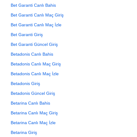
Bet Garanti Canlı Bahis
Bet Garanti Canlı Maç Giriş
Bet Garanti Canlı Maç İzle
Bet Garanti Giriş
Bet Garanti Güncel Giriş
Betadonis Canlı Bahis
Betadonis Canlı Maç Giriş
Betadonis Canlı Maç İzle
Betadonis Giriş
Betadonis Güncel Giriş
Betarina Canlı Bahis
Betarina Canlı Maç Giriş
Betarina Canlı Maç İzle
Betarina Giriş