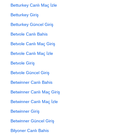
Betturkey Canlı Maç İzle
Betturkey Giriş
Betturkey Güncel Giriş
Betvole Canlı Bahis
Betvole Canlı Maç Giriş
Betvole Canlı Maç İzle
Betvole Giriş
Betvole Güncel Giriş
Betwinner Canlı Bahis
Betwinner Canlı Maç Giriş
Betwinner Canlı Maç İzle
Betwinner Giriş
Betwinner Güncel Giriş
Bilyoner Canlı Bahis