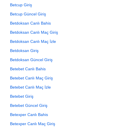
Betcup Giriş
Betcup Güncel Giriş
Betdoksan Canlı Bahis
Betdoksan Canlı Maç Giriş
Betdoksan Canlı Maç İzle
Betdoksan Giriş
Betdoksan Güncel Giriş
Betebet Canlı Bahis
Betebet Canlı Maç Giriş
Betebet Canlı Maç İzle
Betebet Giriş
Betebet Güncel Giriş
Betexper Canlı Bahis
Betexper Canlı Maç Giriş