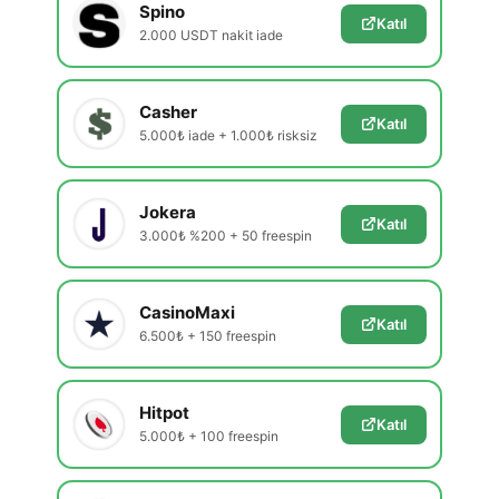
Spino
Katıl
2.000 USDT nakit iade
Casher
Katıl
5.000₺ iade + 1.000₺ risksiz
Jokera
Katıl
3.000₺ %200 + 50 freespin
CasinoMaxi
Katıl
6.500₺ + 150 freespin
Hitpot
Katıl
5.000₺ + 100 freespin