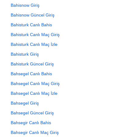
Bahisnow Giriş
Bahisnow Güncel Giriş
Bahisturk Canlı Bahis
Bahisturk Canlı Maç Giriş
Bahisturk Canlı Maç İzle
Bahisturk Giriş
Bahisturk Güncel Giriş
Bahsegel Canlı Bahis
Bahsegel Canlı Maç Giriş
Bahsegel Canlı Maç İzle
Bahsegel Giriş
Bahsegel Güncel Giriş
Bahsegir Canlı Bahis
Bahsegir Canlı Maç Giriş