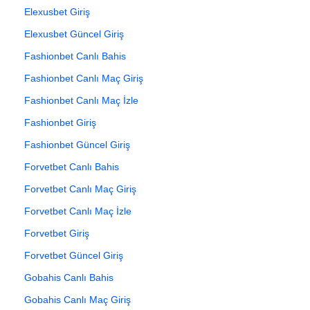
Elexusbet Giriş
Elexusbet Güncel Giriş
Fashionbet Canlı Bahis
Fashionbet Canlı Maç Giriş
Fashionbet Canlı Maç İzle
Fashionbet Giriş
Fashionbet Güncel Giriş
Forvetbet Canlı Bahis
Forvetbet Canlı Maç Giriş
Forvetbet Canlı Maç İzle
Forvetbet Giriş
Forvetbet Güncel Giriş
Gobahis Canlı Bahis
Gobahis Canlı Maç Giriş