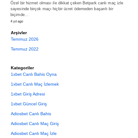
Özel bir hizmet olması ile dikkat çeken Betpark canlı maç izle
sayesinde birçok maçı hiçbir ücret ödemeden başarılı bir
biçimde…
4 yıl ago
Arşivler
Temmuz 2026
Temmuz 2022
Kategoriler
1xbet Canlı Bahis Oyna
1xbet Canlı Maç İzlemek
1xbet Giriş Adresi
1xbet Güncel Giriş
Adiosbet Canlı Bahis
Adiosbet Canlı Maç Giriş
Adiosbet Canlı Maç İzle