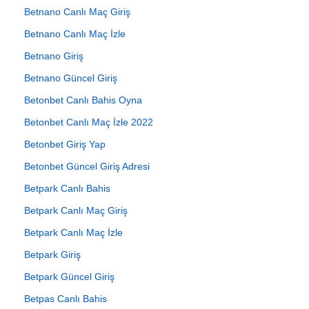
Betnano Canlı Maç Giriş
Betnano Canlı Maç İzle
Betnano Giriş
Betnano Güncel Giriş
Betonbet Canlı Bahis Oyna
Betonbet Canlı Maç İzle 2022
Betonbet Giriş Yap
Betonbet Güncel Giriş Adresi
Betpark Canlı Bahis
Betpark Canlı Maç Giriş
Betpark Canlı Maç İzle
Betpark Giriş
Betpark Güncel Giriş
Betpas Canlı Bahis