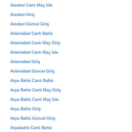
Aresbet Canlı Maç İzle
Aresbet Giriş
Aresbet Güncel Giriş
Artemisbet Canlı Bahis
Artemisbet Canlı Maç Giriş
Artemisbet Canlı Maç İzle
Artemisbet Giriş
Artemisbet Güncel Giriş
Asya Bahis Canlı Bahis
Asya Bahis Canlı Maç Giriş
Asya Bahis Canlı Maç İzle
Asya Bahis Giriş
Asya Bahis Güncel Giriş
Asyabahis Canlı Bahis