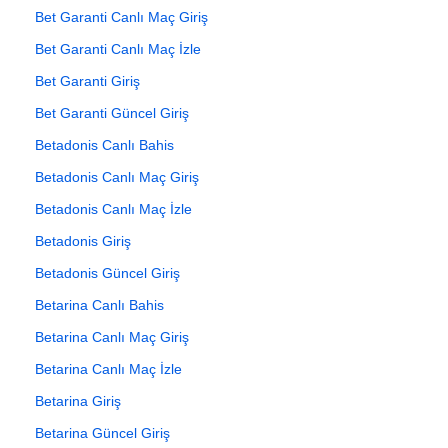
Bet Garanti Canlı Maç Giriş
Bet Garanti Canlı Maç İzle
Bet Garanti Giriş
Bet Garanti Güncel Giriş
Betadonis Canlı Bahis
Betadonis Canlı Maç Giriş
Betadonis Canlı Maç İzle
Betadonis Giriş
Betadonis Güncel Giriş
Betarina Canlı Bahis
Betarina Canlı Maç Giriş
Betarina Canlı Maç İzle
Betarina Giriş
Betarina Güncel Giriş