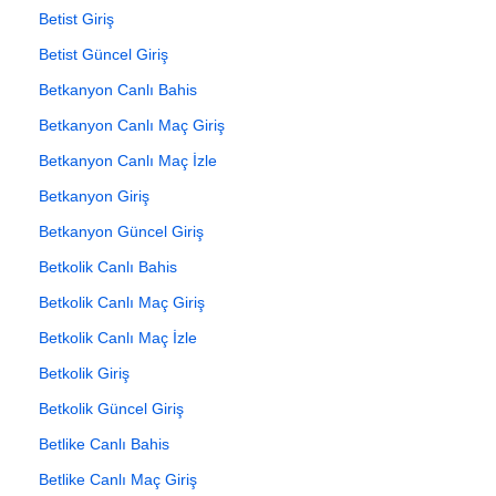
Betist Giriş
Betist Güncel Giriş
Betkanyon Canlı Bahis
Betkanyon Canlı Maç Giriş
Betkanyon Canlı Maç İzle
Betkanyon Giriş
Betkanyon Güncel Giriş
Betkolik Canlı Bahis
Betkolik Canlı Maç Giriş
Betkolik Canlı Maç İzle
Betkolik Giriş
Betkolik Güncel Giriş
Betlike Canlı Bahis
Betlike Canlı Maç Giriş