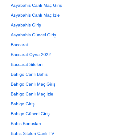
Asyabahis Canlı Maç Giriş
Asyabahis Canlı Maç İzle
Asyabahis Giriş
Asyabahis Güncel Giriş
Baccarat
Baccarat Oyna 2022
Baccarat Siteleri
Bahigo Canlı Bahis
Bahigo Canlı Maç Giriş
Bahigo Canlı Maç İzle
Bahigo Giriş
Bahigo Güncel Giriş
Bahis Bonusları
Bahis Siteleri Canlı TV