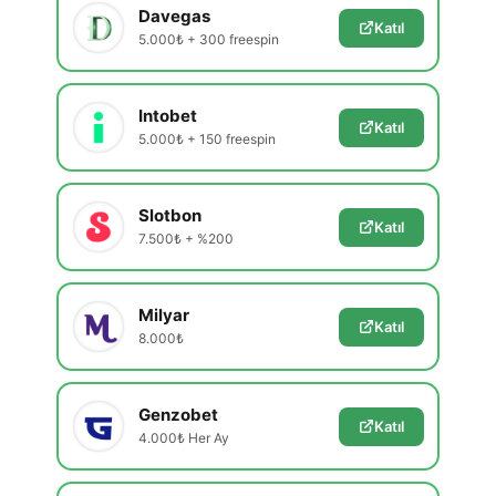
Davegas
Katıl
5.000₺ + 300 freespin
Intobet
Katıl
5.000₺ + 150 freespin
Slotbon
Katıl
7.500₺ + %200
Milyar
Katıl
8.000₺
Genzobet
Katıl
4.000₺ Her Ay