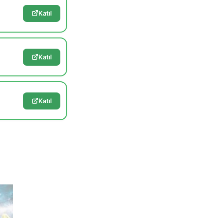
Katıl
Katıl
Katıl