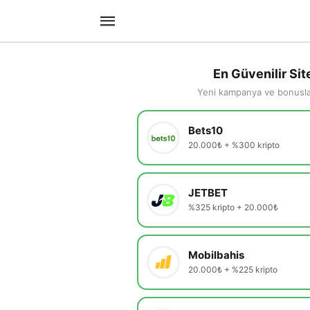
En Güvenilir Sit
Yeni kampanya ve bonuslar
Bets10
20.000₺ + %300 kripto
JETBET
%325 kripto + 20.000₺
Mobilbahis
20.000₺ + %225 kripto