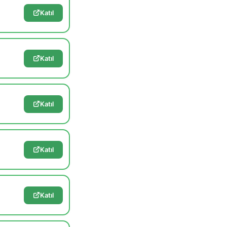
Katıl
Katıl
Katıl
Katıl
Katıl