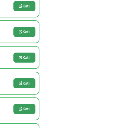
Katıl
Katıl
Katıl
Katıl
Katıl