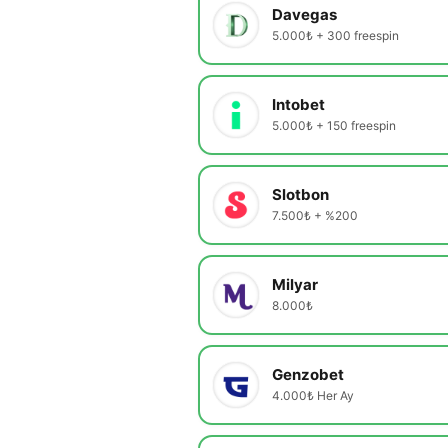
Davegas
5.000₺ + 300 freespin
Intobet
5.000₺ + 150 freespin
Slotbon
7.500₺ + %200
Milyar
8.000₺
Genzobet
4.000₺ Her Ay