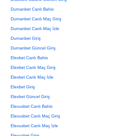
Dumanbet Canlı Bahis
Dumanbet Canlı Maç Giriş
Dumanbet Canlı Maç İzle
Dumanbet Giriş
Dumanbet Güncel Giriş
Elexbet Canlı Bahis
Elexbet Canlı Maç Giriş
Elexbet Canlı Maç İzle
Elexbet Giriş
Elexbet Güncel Giriş
Elexusbet Canlı Bahis
Elexusbet Canlı Maç Giriş
Elexusbet Canlı Maç İzle
Elexusbet Giriş