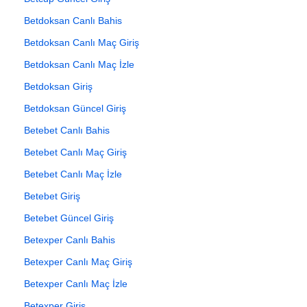
Betdoksan Canlı Bahis
Betdoksan Canlı Maç Giriş
Betdoksan Canlı Maç İzle
Betdoksan Giriş
Betdoksan Güncel Giriş
Betebet Canlı Bahis
Betebet Canlı Maç Giriş
Betebet Canlı Maç İzle
Betebet Giriş
Betebet Güncel Giriş
Betexper Canlı Bahis
Betexper Canlı Maç Giriş
Betexper Canlı Maç İzle
Betexper Giriş