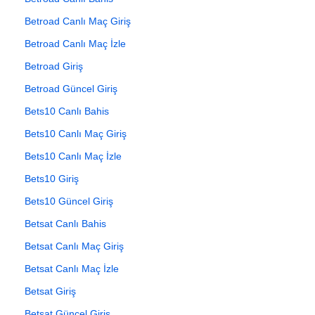
Betroad Canlı Maç Giriş
Betroad Canlı Maç İzle
Betroad Giriş
Betroad Güncel Giriş
Bets10 Canlı Bahis
Bets10 Canlı Maç Giriş
Bets10 Canlı Maç İzle
Bets10 Giriş
Bets10 Güncel Giriş
Betsat Canlı Bahis
Betsat Canlı Maç Giriş
Betsat Canlı Maç İzle
Betsat Giriş
Betsat Güncel Giriş