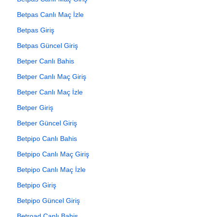
Betpas Canlı Maç İzle
Betpas Giriş
Betpas Güncel Giriş
Betper Canlı Bahis
Betper Canlı Maç Giriş
Betper Canlı Maç İzle
Betper Giriş
Betper Güncel Giriş
Betpipo Canlı Bahis
Betpipo Canlı Maç Giriş
Betpipo Canlı Maç İzle
Betpipo Giriş
Betpipo Güncel Giriş
Betroad Canlı Bahis