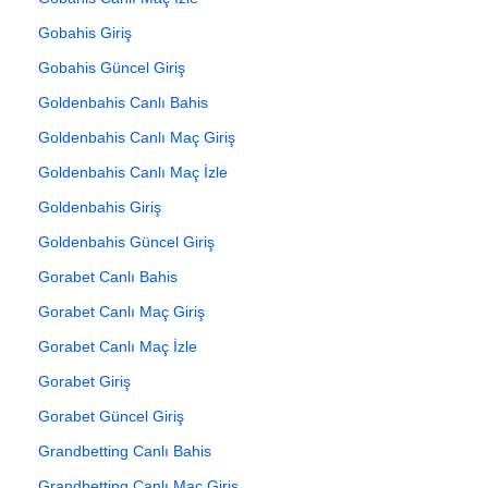
Gobahis Giriş
Gobahis Güncel Giriş
Goldenbahis Canlı Bahis
Goldenbahis Canlı Maç Giriş
Goldenbahis Canlı Maç İzle
Goldenbahis Giriş
Goldenbahis Güncel Giriş
Gorabet Canlı Bahis
Gorabet Canlı Maç Giriş
Gorabet Canlı Maç İzle
Gorabet Giriş
Gorabet Güncel Giriş
Grandbetting Canlı Bahis
Grandbetting Canlı Maç Giriş