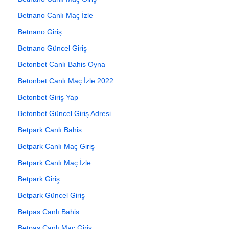
Betnano Canlı Maç İzle
Betnano Giriş
Betnano Güncel Giriş
Betonbet Canlı Bahis Oyna
Betonbet Canlı Maç İzle 2022
Betonbet Giriş Yap
Betonbet Güncel Giriş Adresi
Betpark Canlı Bahis
Betpark Canlı Maç Giriş
Betpark Canlı Maç İzle
Betpark Giriş
Betpark Güncel Giriş
Betpas Canlı Bahis
Betpas Canlı Maç Giriş