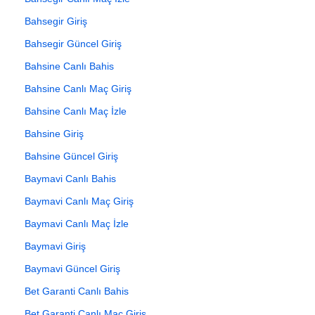
Bahsegir Giriş
Bahsegir Güncel Giriş
Bahsine Canlı Bahis
Bahsine Canlı Maç Giriş
Bahsine Canlı Maç İzle
Bahsine Giriş
Bahsine Güncel Giriş
Baymavi Canlı Bahis
Baymavi Canlı Maç Giriş
Baymavi Canlı Maç İzle
Baymavi Giriş
Baymavi Güncel Giriş
Bet Garanti Canlı Bahis
Bet Garanti Canlı Maç Giriş