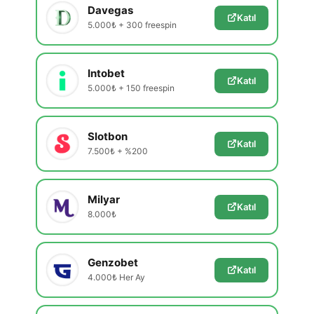
Davegas
Katıl
5.000₺ + 300 freespin
Intobet
Katıl
5.000₺ + 150 freespin
Slotbon
Katıl
7.500₺ + %200
Milyar
Katıl
8.000₺
Genzobet
Katıl
4.000₺ Her Ay