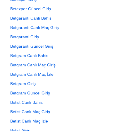
Betexper Güncel Giriş
Betgaranti Canlı Bahis
Betgaranti Canlı Maç Giriş
Betgaranti Giriş
Betgaranti Güncel Giriş
Betgram Canlı Bahis
Betgram Canlı Maç Giriş
Betgram Canlı Maç İzle
Betgram Giriş
Betgram Güncel Giriş
Betist Canlı Bahis
Betist Canlı Maç Giriş
Betist Canlı Maç İzle
Betist Giriş