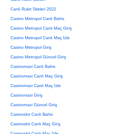
Canlı Rulet Siteleri 2022
Casino Metropol Canlı Bahis
Casino Metropol Canlı Maç Giriş
Casino Metropol Canlı Maç İzle
Casino Metropol Giriş
Casino Metropol Güncel Giriş
Casinomaxi Canlı Bahis
Casinomaxi Canlı Maç Giriş
Casinomaxi Canlı Maç İzle
Casinomaxi Giriş
Casinomaxi Güncel Giriş
Casinoslot Canlı Bahis
Casinoslot Canlı Maç Giriş
Casinoslot Canlı Maç İzle