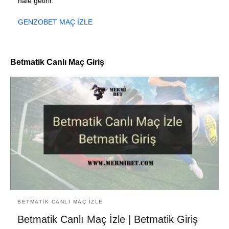
hâle getirir.
GENZOBET MAÇ İZLE
Betmatik Canlı Maç Giriş
BETMATIK CANLI MAÇ İZLE
Betmatik Canlı Maç İzle | Betmatik Giriş