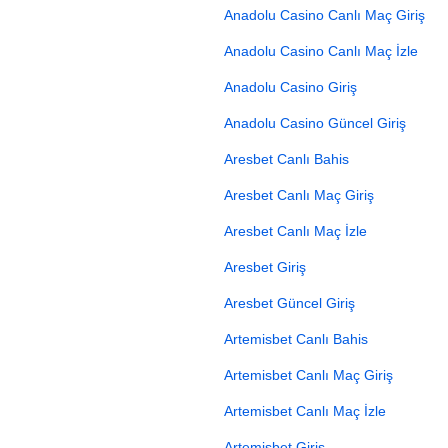
Anadolu Casino Canlı Maç Giriş
Anadolu Casino Canlı Maç İzle
Anadolu Casino Giriş
Anadolu Casino Güncel Giriş
Aresbet Canlı Bahis
Aresbet Canlı Maç Giriş
Aresbet Canlı Maç İzle
Aresbet Giriş
Aresbet Güncel Giriş
Artemisbet Canlı Bahis
Artemisbet Canlı Maç Giriş
Artemisbet Canlı Maç İzle
Artemisbet Giriş