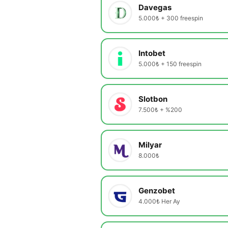
Davegas
5.000₺ + 300 freespin
Intobet
5.000₺ + 150 freespin
Slotbon
7.500₺ + %200
Milyar
8.000₺
Genzobet
4.000₺ Her Ay