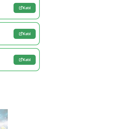
Katıl
Katıl
Katıl