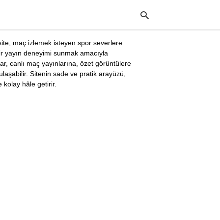
ite, maç izlemek isteyen spor severlere
ir bir yayın deneyimi sunmak amacıyla
cılar, canlı maç yayınlarına, özet görüntülere
 ulaşabilir. Sitenin sade ve pratik arayüzü,
Typ
kolay hâle getirir.
your
sea
que
and
hit
ente