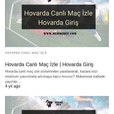
HOVARDA CANLI MAÇ İZLE
Hovarda Canlı Maç İzle | Hovarda Giriş
Hovarda canlı maç izle sisteminden yararlanarak, kazancınızı
minimum yatırımlarla artırmaya hazır mısınız? Mükemmel kalitede
yayınlar,…
4 yıl ago