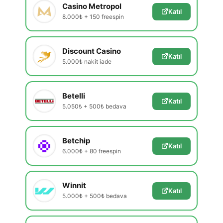
Casino Metropol
Katıl
8.000₺ + 150 freespin
Discount Casino
Katıl
5.000₺ nakit iade
Betelli
Katıl
5.050₺ + 500₺ bedava
Betchip
Katıl
6.000₺ + 80 freespin
Winnit
Katıl
5.000₺ + 500₺ bedava