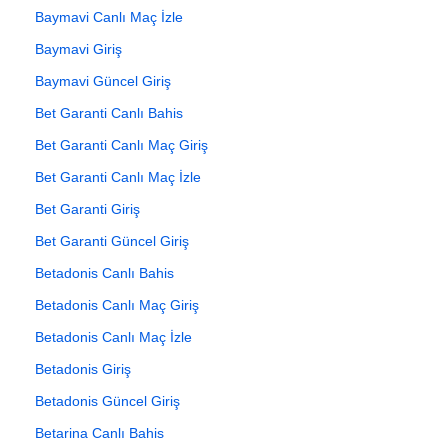
Baymavi Canlı Maç İzle
Baymavi Giriş
Baymavi Güncel Giriş
Bet Garanti Canlı Bahis
Bet Garanti Canlı Maç Giriş
Bet Garanti Canlı Maç İzle
Bet Garanti Giriş
Bet Garanti Güncel Giriş
Betadonis Canlı Bahis
Betadonis Canlı Maç Giriş
Betadonis Canlı Maç İzle
Betadonis Giriş
Betadonis Güncel Giriş
Betarina Canlı Bahis