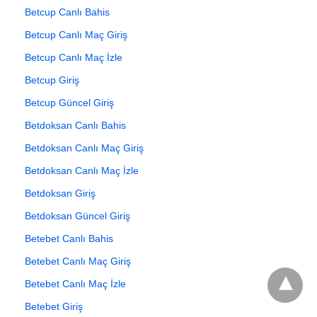
Betcup Canlı Bahis
Betcup Canlı Maç Giriş
Betcup Canlı Maç İzle
Betcup Giriş
Betcup Güncel Giriş
Betdoksan Canlı Bahis
Betdoksan Canlı Maç Giriş
Betdoksan Canlı Maç İzle
Betdoksan Giriş
Betdoksan Güncel Giriş
Betebet Canlı Bahis
Betebet Canlı Maç Giriş
Betebet Canlı Maç İzle
Betebet Giriş