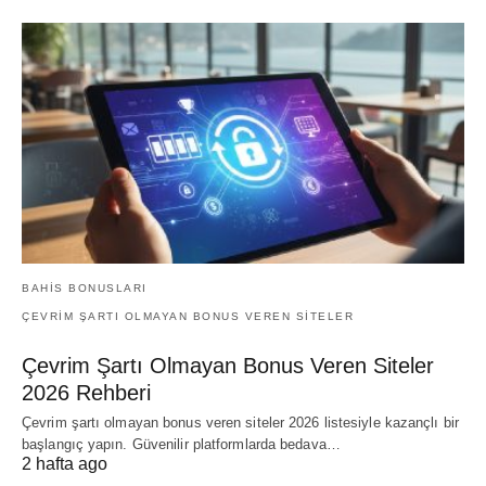
BAHIS BONUSLARI
ÇEVRIM ŞARTI OLMAYAN BONUS VEREN SITELER
Çevrim Şartı Olmayan Bonus Veren Siteler
2026 Rehberi
Çevrim şartı olmayan bonus veren siteler 2026 listesiyle kazançlı bir
başlangıç yapın. Güvenilir platformlarda bedava…
2 hafta ago