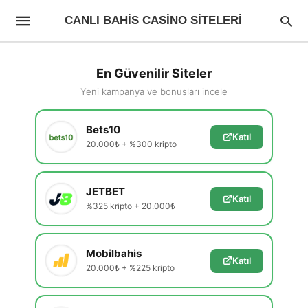
CANLI BAHIS CASINO SITELERI
En Güvenilir Siteler
Yeni kampanya ve bonusları incele
Bets10
Katıl
20.000₺ + %300 kripto
JETBET
Katıl
%325 kripto + 20.000₺
Mobilbahis
Katıl
20.000₺ + %225 kripto